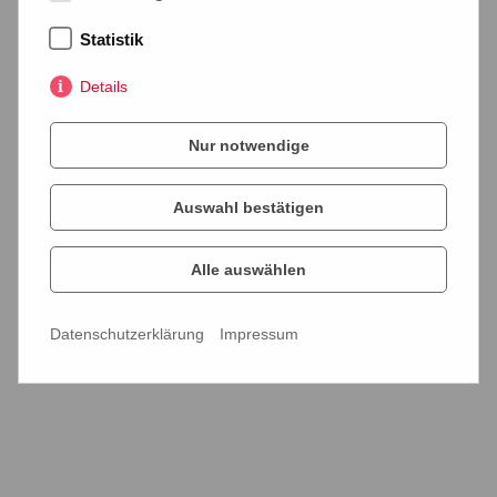
Statistik
Details
Nur notwendige
Projekte
Auswahl bestätigen
Alle auswählen
ALLE PROJEKTE
CMS
REDAXO
WEBSEITEN
WORDPRESS
SHOP
Datenschutzerklärung
Impressum
DESIGN
ARCHITEKTUR