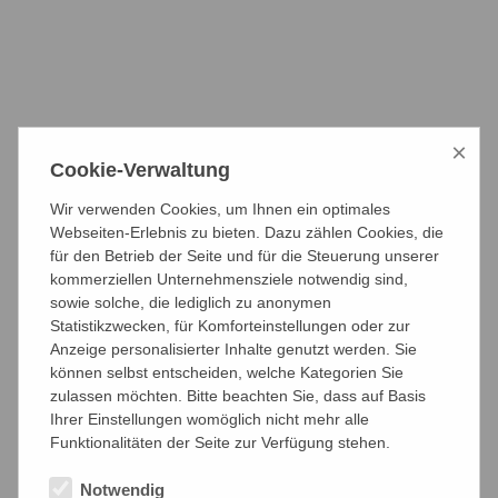
der Markenentwicklung und
Online-
Strategie
, über den
Internetauftritt
oder
Webshop
bis zum Imagefilm und
Messeauftritt.
×
Der
Fokus auf die Region
macht uns
Cookie-Verwaltung
als
Design-Agentur
nahezu einzigartig.
Wir verwenden Cookies, um Ihnen ein optimales
Wir setzen auf langjährige
Webseiten-Erlebnis zu bieten. Dazu zählen Cookies, die
für den Betrieb der Seite und für die Steuerung unserer
Kundenbeziehungen mit Beratung auf
kommerziellen Unternehmensziele notwendig sind,
Augenhöhe und gutem Design in allen
sowie solche, die lediglich zu anonymen
Statistikzwecken, für Komforteinstellungen oder zur
Bereichen der Kommunikation. Perfekte
Anzeige personalisierter Inhalte genutzt werden. Sie
Typografie, technische Weitsicht und die
können selbst entscheiden, welche Kategorien Sie
zulassen möchten. Bitte beachten Sie, dass auf Basis
genaue Analyse der Zielgruppe und
Ihrer Einstellungen womöglich nicht mehr alle
Marktbegleiter können Sie jederzeit von
Funktionalitäten der Seite zur Verfügung stehen.
uns erwarten.
Notwendig